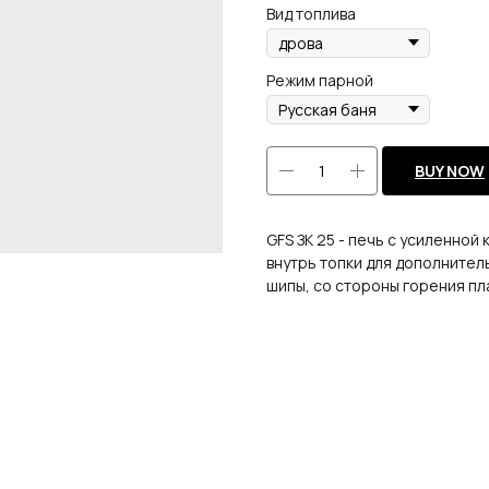
Вид топлива
Режим парной
BUY NOW
GFS ЗК 25 - печь с усиленно
внутрь топки для дополнител
шипы, со стороны горения пла