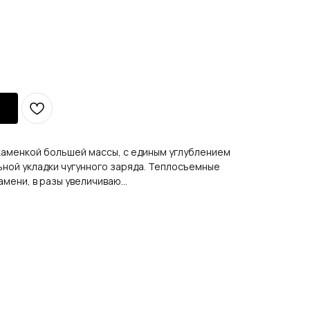
й каменкой большей массы, с единым углублением
ьной укладки чугунного заряда. Теплосъемные
мени, в разы увеличиваю...